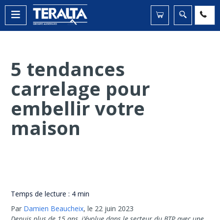
5 tendances
carrelage pour
embellir votre
maison
Temps de lecture :
4 min
Par
Damien Beaucheix
,
le 22 juin 2023
Depuis plus de 15 ans, j’évolue dans le secteur du BTP avec une