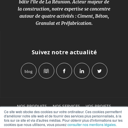
bâtir l'île de La Réunion. Acteur majeur de
la construction, notre expertise se concentre
autour de quatre activités : Ciment, Béton,
Granulat et Préfabrication.
Suivez notre actualité
blog
NOS PRODUITS
NOS SERVICES
VOS PROJETS
Ce site web stocke des cookies sur votre ordinateur. Ces cookies permettent
LA SOCIÉTÉ TERALTA
A LA UNE
d'améliorer notre site web et de fournir des services plus personnalisés, à la
fois sur ce site et via d'autres médias. Pour obtenir plus d'informations sur les
CONTACT, DEVIS & RÉCLAMATIONS
cookies que nous utilisons, vous pouvez
consulter nos mentions légales
.