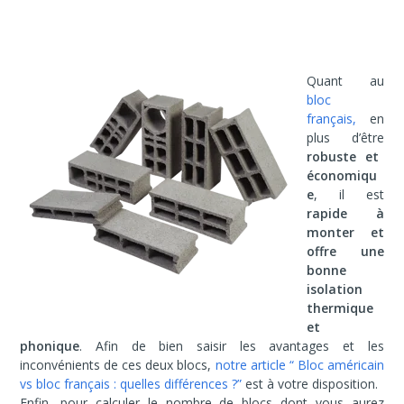
Quant au
bloc
français,
en
plus d’être
robuste et
économiqu
e
, il est
rapide à
monter et
offre une
bonne
isolation
thermique
et
phonique
. Afin de bien saisir les avantages et les
inconvénients de ces deux blocs,
notre article “ Bloc américain
vs bloc français : quelles différences ?”
est à votre disposition.
Enfin, pour calculer le nombre de blocs dont vous aurez